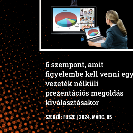
6 szempont, amit
figyelembe kell venni eg
vezeték nélküli
prezentációs megoldás
kiválasztásakor
SZERZŐ:
FUSZE
|
2024. MÁRC. 05