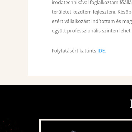
irodatechnikával foglalkoztam főáll
területet kezdtem fejleszteni. Később
ezért vállalkozást indítottam és ma
együtt professzionális szinten lehet
Folytatásért kattints
IDE.