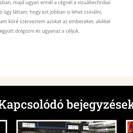
ásban, majd ugyan ennél a cégnél a vizuáltechnikai
 úgy láttam, hogy ezt jobban is lehet csinálni,
gam köré szerveztem azokat az embereket, akikkel
 együtt dolgozni és ugyanaz a céljuk.
Kapcsolódó bejegyzése