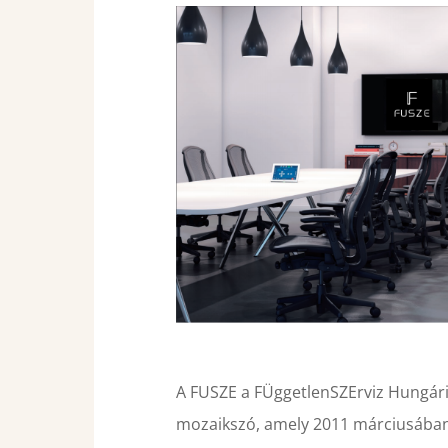
A FUSZE a FÜggetlenSZErviz Hungária 
mozaikszó, amely 2011 márciusában i