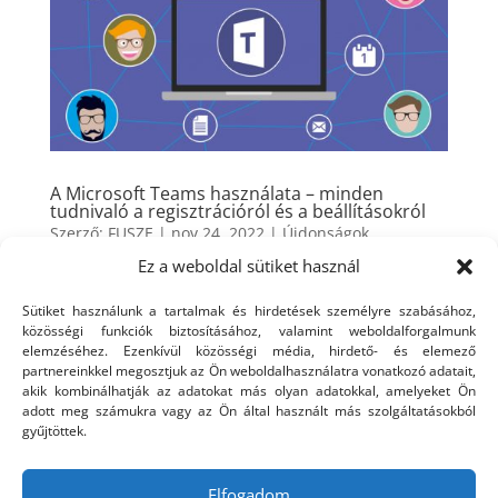
A Microsoft Teams használata – minden
tudnivaló a regisztrációról és a beállításokról
Szerző:
FUSZE
|
nov 24, 2022
|
Újdonságok
Ez a weboldal sütiket használ
Olyan videokonferencia-alkalmazást keres, amely a
vállalat minden dolgozója számára elérhető? A
Sütiket használunk a tartalmak és hirdetések személyre szabásához,
közösségi funkciók biztosításához, valamint weboldalforgalmunk
Microsoft termékeket használó cégek számára talán
elemzéséhez. Ezenkívül közösségi média, hirdető- és elemező
nincs is jobb választás, mint a Microsoft Teams,
partnereinkkel megosztjuk az Ön weboldalhasználatra vonatkozó adatait,
hiszen ez egy könnyen hozzáférhető, nagy kényelmet
akik kombinálhatják az adatokat más olyan adatokkal, amelyeket Ön
nyújtó és megbízható...
adott meg számukra vagy az Ön által használt más szolgáltatásokból
gyűjtöttek.
« Régebbi bejegyzések
Elfogadom