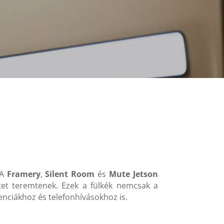
 A
Framery
,
Silent Room
és
Mute Jetson
tet teremtenek. Ezek a fülkék nemcsak a
enciákhoz és telefonhívásokhoz is.