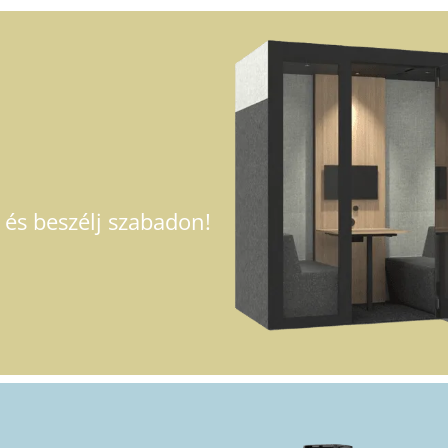
 és beszélj szabadon!