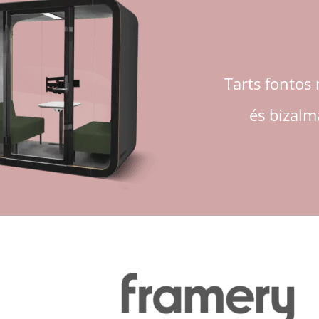
Tarts fontos
és bizalm