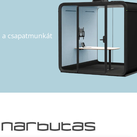
á a csapatmunkát