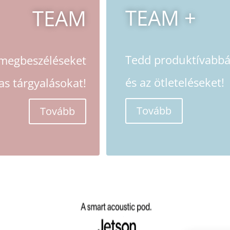
TEAM +
TEAM
Tedd produktívabb
 megbeszéléseket
és az ötleteléseket!
as tárgyalásokat!
Tovább
Tovább