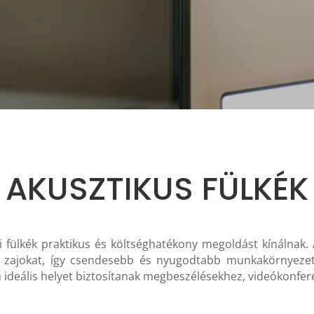
AKUSZTIKUS FÜLKÉK
ai fülkék praktikus és költséghatékony megoldást kínálnak.
t zajokat, így csendesebb és nyugodtabb munkakörnyeze
 ideális helyet biztosítanak megbeszélésekhez, videókonfer