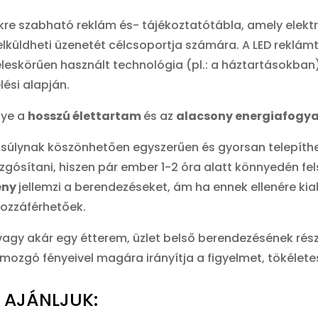
kre szabható reklám és- tájékoztatótábla, amely elektro
 elküldheti üzenetét célcsoportja számára. A LED rekl
zéleskörűen használt technológia (pl.: a háztartásokba
lési alapján.
nye a
hosszú élettartam
és az
alacsony energiafogy
s súlynak köszönhetően egyszerűen és gyorsan telepíthe
ósítani, hiszen pár ember 1-2 óra alatt könnyedén felsz
ény
jellemzi a berendezéseket, ám ha ennek ellenére kia
hozzáférhetőek.
 vagy akár egy étterem, üzlet belső berendezésének rés
ozgó fényeivel magára irányítja a figyelmet, tökéletes
N AJÁNLJUK: