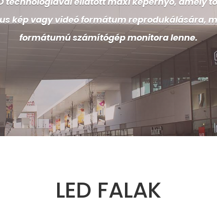
ED technológiával ellátott maxi képernyő, amely t
kus kép vagy videó formátum reprodukálására, 
formátumú számítógép monitora lenne.
LED FALAK