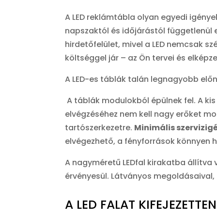
A LED reklámtábla olyan egyedi igénye
napszaktól és időjárástól függetlenül
hirdetőfelület, mivel a LED nemcsak s
költséggel jár – az Ön tervei és elképze
A LED-es táblák talán legnagyobb elő
A táblák modulokból épülnek fel. A ki
elvégzéséhez nem kell nagy erőket mozg
tartószerkezetre.
Minimális szervizig
elvégezhető, a fényforrások könnyen 
A nagyméretű LEDfal kirakatba állítva
érvényesül. Látványos megoldásaival, m
A LED FALAT KIFEJEZETTE