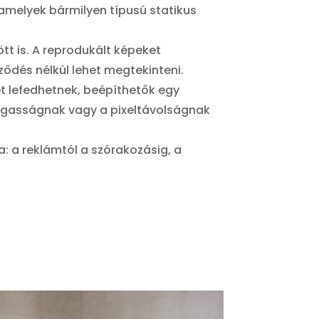
amelyek bármilyen típusú statikus
tt is. A reprodukált képeket
ődés nélkül lehet megtekinteni.
t lefedhetnek, beépíthetők egy
magasságnak vagy a pixeltávolságnak
a: a reklámtól a szórakozásig, a