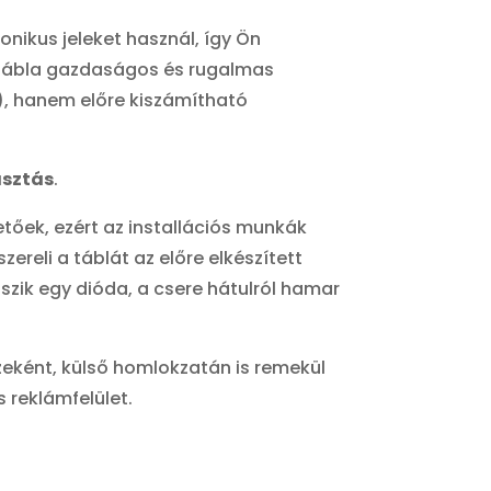
nikus jeleket használ, így Ön
ámtábla gazdaságos és rugalmas
n), hanem előre kiszámítható
asztás
.
tőek, ezért az installációs munkák
ereli a táblát az előre elkészített
lszik egy dióda, a csere hátulról hamar
zeként, külső homlokzatán is remekül
 reklámfelület.