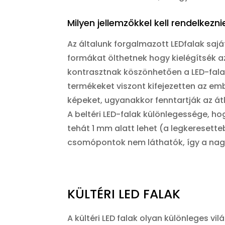
Milyen jellemzőkkel kell rendelkezni
Az általunk forgalmazott LEDfalak saj
formákat ölthetnek hogy kielégítsék az
kontrasztnak köszönhetően a LED-falak
termékeket viszont kifejezetten az 
képeket, ugyanakkor fenntartják az átl
A beltéri LED-falak különlegessége, ho
tehát 1 mm alatt lehet (a legkereset
csomópontok nem láthatók, így a nag
KÜLTÉRI LED FALAK
A kültéri LED falak olyan különleges 