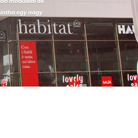
öbb modulból áll
mintha egy nagy