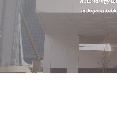
A LED fal egy L
és képes stati