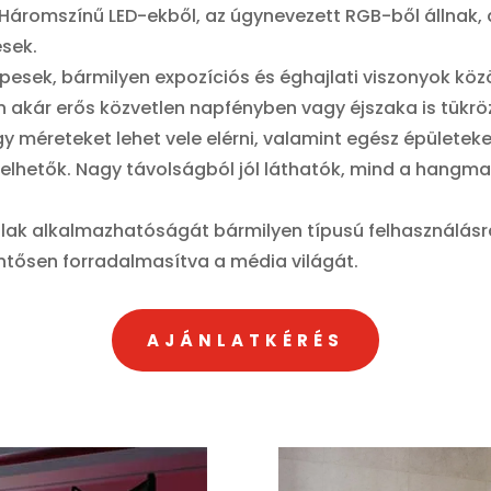
Háromszínű LED-ekből, az úgynevezett RGB-ből állnak, 
sek.
esek, bármilyen expozíciós és éghajlati viszonyok közö
akár erős közvetlen napfényben vagy éjszaka is tükröz
éreteket lehet vele elérni, valamint egész épületeke
erelhetők. Nagy távolságból jól láthatók, mind a hang
.
falak alkalmazhatóságát bármilyen típusú felhasználásr
ntősen forradalmasítva a média világát.
AJÁNLATKÉRÉS