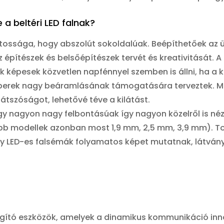
e a beltéri LED falnak?
átossága, hogy abszolút sokoldalúak. Beépíthetőek az ü
 építészek és belsőépítészek tervét és kreativitását. A
 képesek közvetlen napfénnyel szemben is állni, ha a 
emberek nagy beáramlásának támogatására terveztek. M
átszóságot, lehetővé téve a kilátást.
gy nagyon nagy felbontásúak így nagyon közelről is néz
tebb modellek azonban most 1,9 mm, 2,5 mm, 3,9 mm). 
y LED-es falsémák folyamatos képet mutatnak, látván
világító eszközök, amelyek a dinamikus kommunikáció in