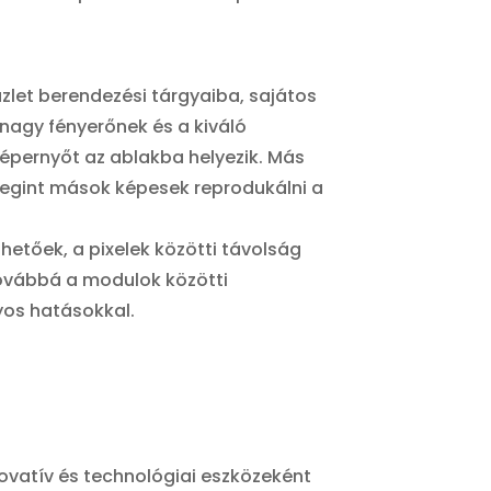
zlet berendezési tárgyaiba, sajátos
 nagy fényerőnek és a kiváló
képernyőt az ablakba helyezik. Más
egint mások képesek reprodukálni a
hetőek, a pixelek közötti távolság
Továbbá a modulok közötti
yos hatásokkal.
novatív és technológiai eszközeként