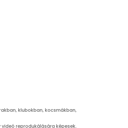
tárakban, klubokban, kocsmákban,
y videó reprodukálására képesek.