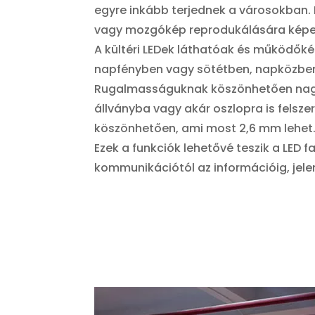
egyre inkább terjednek a városokban. 
vagy mozgókép reprodukálására képe
A kültéri LEDek láthatóak és működőkép
napfényben vagy sötétben, napközben 
Rugalmasságuknak köszönhetően nagy m
állványba vagy akár oszlopra is felsz
köszönhetően, ami most 2,6 mm lehet
Ezek a funkciók lehetővé teszik a LED 
kommunikációtól az információig, jele