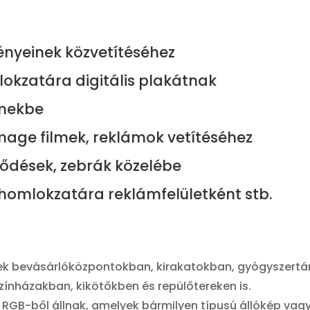
yeinek közvetítéséhez
lokzatára digitális plakátnak
rmekbe
mage filmek, reklámok vetítéséhez
ődések, zebrák közelébe
homlokzatára reklámfelületként stb.
jednek bevásárlóközpontokban, kirakatokban, gyógyszer
ínházakban, kikötőkben és repülőtereken is.
 RGB-ből állnak, amelyek bármilyen típusú állókép vag