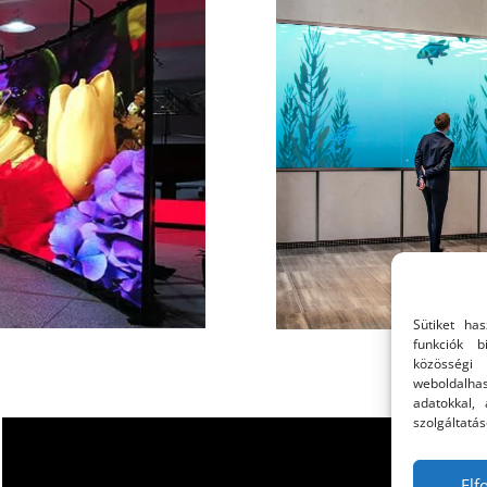
Sütiket ha
funkciók b
közösségi
weboldalhas
adatokkal,
szolgáltatás
El