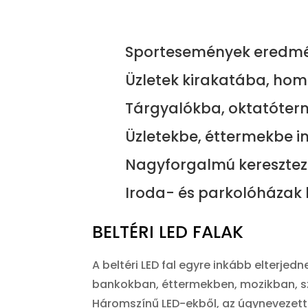
Sportesemények eredmén
Üzletek kirakatába, hom
Tárgyalókba, oktatóte
Üzletekbe, éttermekbe i
Nagyforgalmú keresztez
Iroda- és parkolóházak 
BELTÉRI LED FALAK
A beltéri LED fal egyre inkább elter
bankokban, éttermekben, mozikban, sz
Háromszínű LED-ekből, az úgynevezett