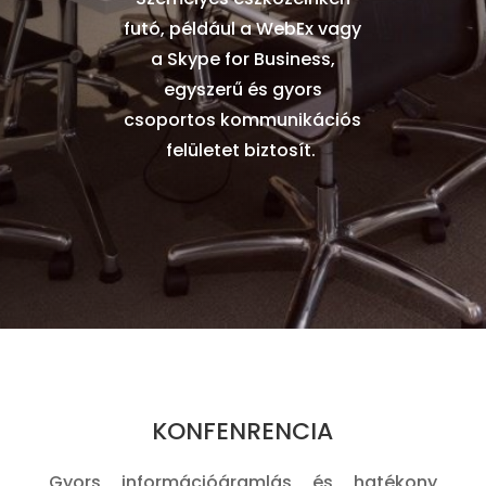
futó, például a WebEx vagy
a Skype for Business,
egyszerű és gyors
csoportos kommunikációs
felületet biztosít.
KONFENRENCIA
Gyors információáramlás és hatékony