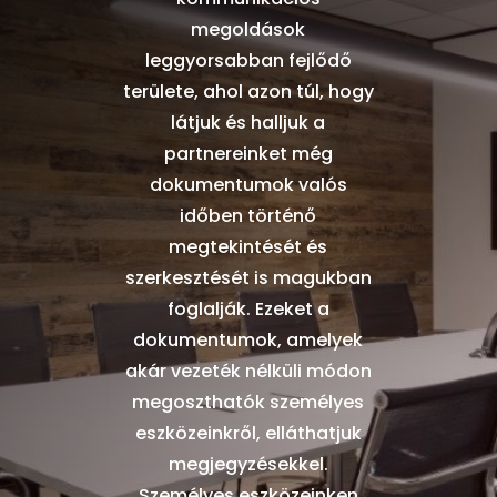
megoldások
leggyorsabban fejlődő
területe, ahol azon túl, hogy
látjuk és halljuk a
partnereinket még
dokumentumok valós
időben történő
megtekintését és
szerkesztését is magukban
foglalják. Ezeket a
dokumentumok, amelyek
akár vezeték nélküli módon
megoszthatók személyes
eszközeinkről, elláthatjuk
megjegyzésekkel.
Személyes eszközeinken