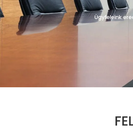
Ügyfeleink ere
FE