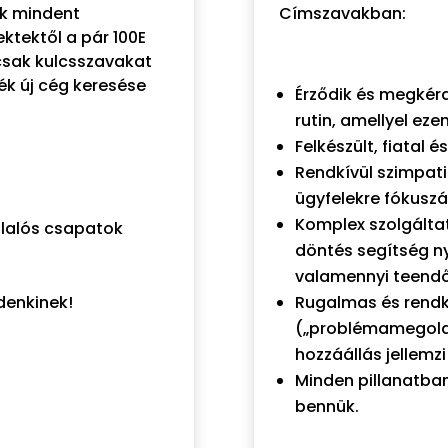
ok mindent
Címszavakban:
ktektől a pár 100E
csak kulcsszavakat
ék új cég keresése
Érződik és megkérd
rutin, amellyel eze
Felkészült, fiatal 
Rendkívül szimpati
ügyfelekre fókuszá
Komplex szolgálta
llalós csapatok
döntés segítség ny
valamennyi teend
denkinek!
Rugalmas és rendk
(„problémamegoldá
hozzáállás jellemz
Minden pillanatban
bennük.