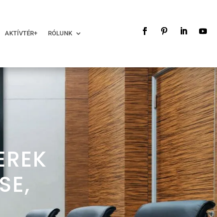
AKTÍVTÉR+
RÓLUNK
EREK
SE,