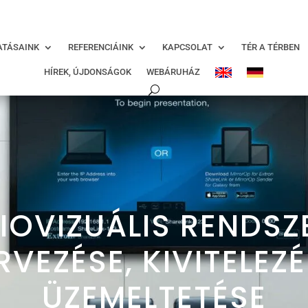
modal-check
ATÁSAINK
REFERENCIÁINK
KAPCSOLAT
TÉR A TÉRBEN
HÍREK, ÚJDONSÁGOK
WEBÁRUHÁZ
IOVIZUÁLIS RENDSZ
RVEZÉSE, KIVITELEZÉ
ÜZEMELTETÉSE