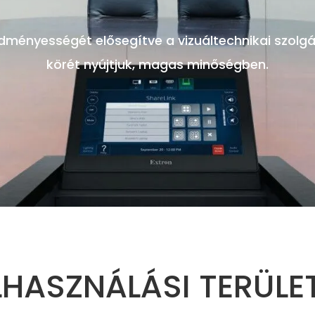
dményességét elősegítve a vizuáltechnikai szolgá
körét nyújtjuk, magas minőségben.
LHASZNÁLÁSI TERÜLE