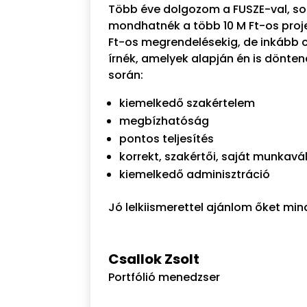
Több éve dolgozom a FUSZE-val, s
mondhatnék a több 10 M Ft-os proje
Ft-os megrendelésekig, de inkább 
írnék, amelyek alapján én is dönten
során:
kiemelkedő szakértelem
megbízhatóság
pontos teljesítés
korrekt, szakértői, saját munkavá
kiemelkedő adminisztráció
Jó lelkiismerettel ajánlom őket min
Csallok Zsolt
Portfólió menedzser