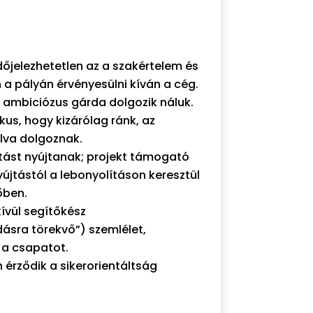
őjelezhetetlen az a szakértelem és
n a pályán érvényesülni kíván a cég.
és ambiciózus gárda dolgozik náluk.
kus, hogy kizárólag ránk, az
lva dolgoznak.
tást nyújtanak; projekt támogató
újtástól a lebonyolításon keresztül
őben.
ívül segítőkész
sra törekvő”) szemlélet,
i a csapatot.
 érződik a sikerorientáltság