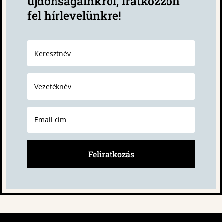
újdonságainkról, iratkozzon
fel hírlevelünkre!
Feliratkozás