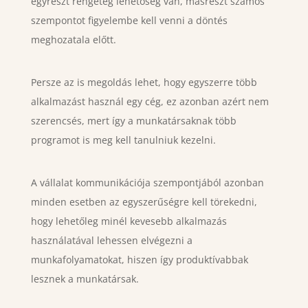
egyrészt rengeteg lehetőség van, másrészt számos
szempontot figyelembe kell venni a döntés
meghozatala előtt.
Persze az is megoldás lehet, hogy egyszerre több
alkalmazást használ egy cég, ez azonban azért nem
szerencsés, mert így a munkatársaknak több
programot is meg kell tanulniuk kezelni.
A vállalat kommunikációja szempontjából azonban
minden esetben az egyszerűségre kell törekedni,
hogy lehetőleg minél kevesebb alkalmazás
használatával lehessen elvégezni a
munkafolyamatokat, hiszen így produktívabbak
lesznek a munkatársak.