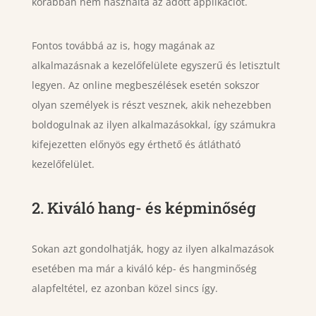
korábban nem használta az adott applikációt.
Fontos továbbá az is, hogy magának az
alkalmazásnak a kezelőfelülete egyszerű és letisztult
legyen. Az online megbeszélések esetén sokszor
olyan személyek is részt vesznek, akik nehezebben
boldogulnak az ilyen alkalmazásokkal, így számukra
kifejezetten előnyös egy érthető és átlátható
kezelőfelület.
2. Kiváló hang- és képminőség
Sokan azt gondolhatják, hogy az ilyen alkalmazások
esetében ma már a kiváló kép- és hangminőség
alapfeltétel, ez azonban közel sincs így.