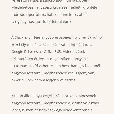
keresztül tartják a kapcsolatot munka közben.
Meglehetősen egyszerű kezelése mellett különféle
munkacsoportok hozhatók benne létre, ahol
rengeteg hasznos funkciót találunk.
A Slack egyik legnagyobb erőssége, hogy rendkívül jól
kezel olyan más alkalmazásokat, mint például a
Google Drive és az Office 365. Videohívások
tekintetében érdemes megemlíteni, hogy itt
maximum 15 fő vehet részt a hívásban, így ha ennél
nagyobb létszámú megbeszélésekre is igény van,
akkor a Slack nem a legjobb választás.
Kisebb állományú cégek számára, ahol nincsenek
nagyobb létszámú megbeszélések, kitűnő választás
lehet, hiszen ez nem csak egy videokonferencia