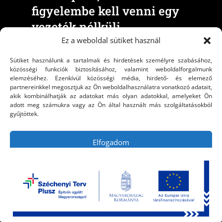
figyelembe kell venni egy
vezeték nélküli
prezentációs megoldás
Ez a weboldal sütiket használ
kiválasztásakor
Sütiket használunk a tartalmak és hirdetések személyre szabásához,
közösségi funkciók biztosításához, valamint weboldalforgalmunk
SZERZŐ:
FUSZE
|
2024. MÁRC. 05
elemzéséhez. Ezenkívül közösségi média, hirdető- és elemező
partnereinkkel megosztjuk az Ön weboldalhasználatra vonatkozó adatait,
akik kombinálhatják az adatokat más olyan adatokkal, amelyeket Ön
adott meg számukra vagy az Ön által használt más szolgáltatásokból
A vezeték nélküli média megosztási technológia
gyűjtöttek.
az elmúlt két évtizedben folyamatosan
fejlődött, hogy lehetővé tegye a felhasználók
Elfogadom
számára, hogy eszközeiket vezeték nélkül
Elutasítom
csatlakoztassák kijelzőkhöz vagy
projektorokhoz. Az Intel Wireless Display és az
További beállítások
Apple AirPlay...
Adatvédelmi hozzájárulás