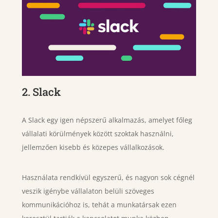
2. Slack
A Slack egy igen népszerű alkalmazás, amelyet főleg
vállalati körülmények között szoktak használni,
jellemzően kisebb és közepes vállalkozások.
Használata rendkívül egyszerű, és nagyon sok cégnél
veszik igénybe vállalaton belüli szöveges
kommunikációhoz is, tehát a munkatársak ezen